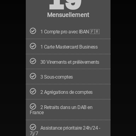
19
Mensuellement
1 Compte pro avec IBAN 🇫🇷
1 Carte Mastercard Business
30 Virements et prélèvements
3 Sous-comptes
2 Agrégations de comptes
2 Retraits dans un DAB en
France
Assistance prioritaire 24h/24 -
7j/7