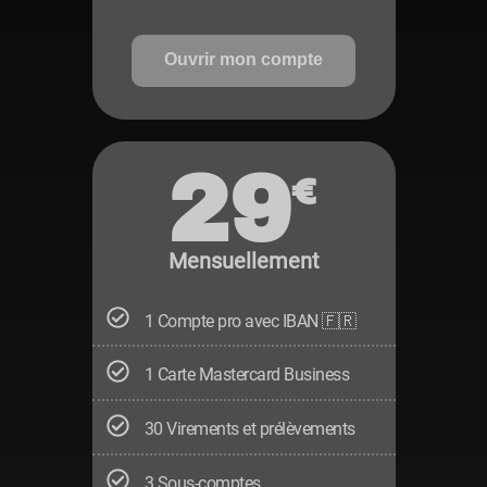
Ouvrir mon compte
29
€
Mensuellement
1 Compte pro avec IBAN 🇫🇷
1 Carte Mastercard Business
30 Virements et prélèvements
3 Sous-comptes