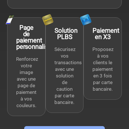
Page
Solution
Paiement
de
PLBS
en X3
paiement
personnalisée
Sécurisez
Proposez
vos
à vos
Renforcez
transactions
clients le
votre
avec une
paiement
image
solution
en 3 fois
avec une
de
par carte
page de
caution
bancaire.
paiement
par carte
à vos
bancaire.
couleurs.