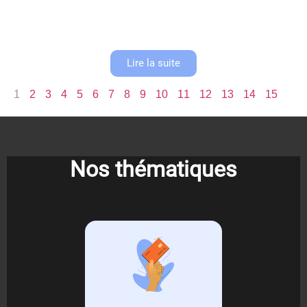
Comprendre la loi anti-fraude TVA et la certification NF525 Depuis
janvier 2018, la loi anti-fraude TVA révolutionne le paysage commercial
français en imposant des exigences strictes aux logiciels de caisse....
Lire la suite
1
2
3
4
5
6
7
8
9
10
11
12
13
14
15
Nos thématiques