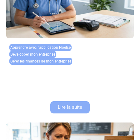
Apprendre avec l'application Noelse​
Développer mon entreprise
Gérer les finances de mon entreprise
Gestion de trésorerie en cabinet médical : optimiser
les encaissements
Pour un professionnel de santé en libéral, la gestion de trésorerie du
cabinet médical est aussi cruciale que la qualité des soins prodigués.
Un cash-flow de professionnel de santé mal...
Lire la suite