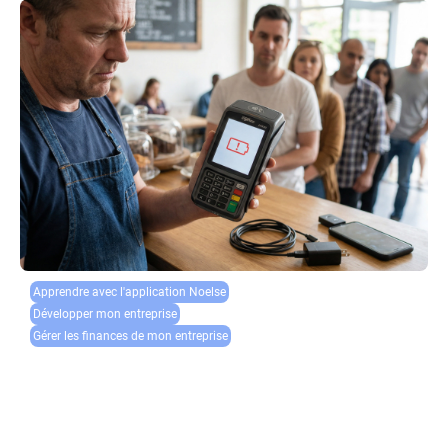
Apprendre avec l'application Noelse​
Développer mon entreprise
Gérer les finances de mon entreprise
Batterie TPE qui ne charge plus : diagnostic et
remplacement
Un problème de charge du terminal de paiement peut rapidement
paralyser votre activité commerciale. Lorsque la batterie du TPE ne se
recharge plus correctement, chaque transaction devient une source