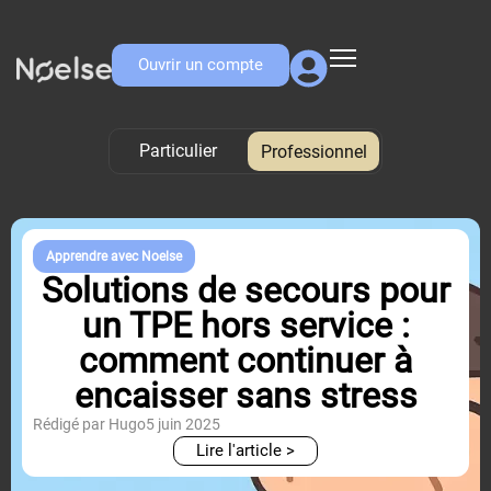
Ouvrir un compte
Particulier
Professionnel
Professionnel
Apprendre avec Noelse
Solutions de secours pour
un TPE hors service :
comment continuer à
encaisser sans stress
Rédigé par Hugo
5 juin 2025
Lire l'article >