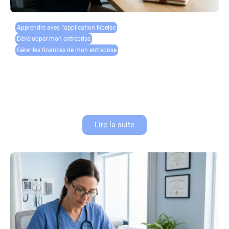
Apprendre avec l'application Noelse​
Développer mon entreprise
Gérer les finances de mon entreprise
Authentification forte : comment sécuriser l’accès à
votre compte pro ?
La sécurité du compte pro est devenue un enjeu majeur pour toutes les
entreprises, quelle que soit leur taille. Les cyberattaques se multiplient et
les techniques d’hameçonnage (phishing) se perfectionnent...
Lire la suite