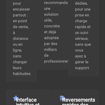
recommandant
pour
dédiée,
une
encaisser
pour une
solution
partout :
prise en
utile,
en point
charge
concrète
de vente,
rapide et
et déjà
à
un suivi
adoptée
distance
sérieux,
par des
ou en
sans que
milliers
ligne,
vous
de
sans
ayez à
professionnels.
changer
gérer le
leurs
support.
habitudes.
Interface
Reversements