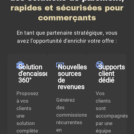
rapides et sécurisées pour
commerçants
En tant que partenaire stratégique, vous
avez l’opportunité d’enrichir votre offre :
Solution
Nouvelles
Supports
d'encaissement
sources
client
360°
de
dédié
revenues
Proposez
Vos
Générez
à vos
clients
des
clients
sont
commissions
une
accompagnés
récurrentes
solution
par une
en
complète
équipe