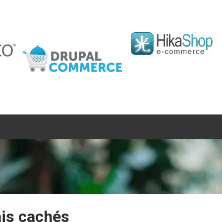
es CMS compatibles avec Noel
ais cachés