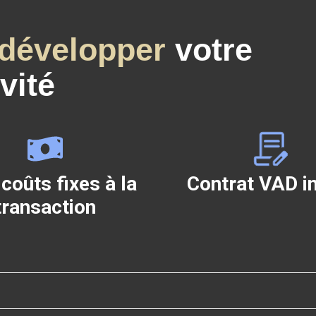
développer
votre
vité
coûts fixes à la
Contrat VAD i
transaction