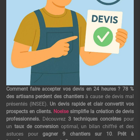
Comment faire accepter vos devis en 24 heures ?
78 %
des artisans perdent des chantiers
à cause de devis mal
présentés (INSEE).
Un devis rapide et clair convertit vos
prospects en clients.
Noelse
simplifie la création de devis
professionnels.
Découvrez
3 techniques concrètes
pour
un
taux de conversion
optimal, un bilan chiffré et des
astuces pour
gagner 9 chantiers sur 10
.
Prêt à