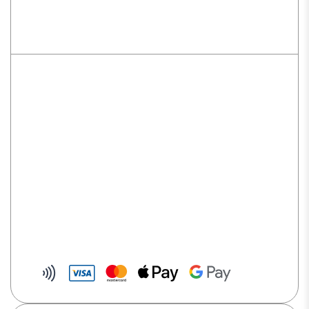
ICT 250 EM Ingenico
TPE reconditionné avec mode de communication
IP, nécessite une box internet
Ouverture d’un sous-compte
Pour mieux gérer vos flux
Pas de frais de location
Paiement accepté