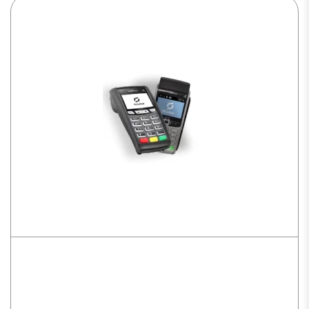
ICT 250 EM + Pin Pad
TPE reconditionné avec mode de communication
IP, nécessite une box internet