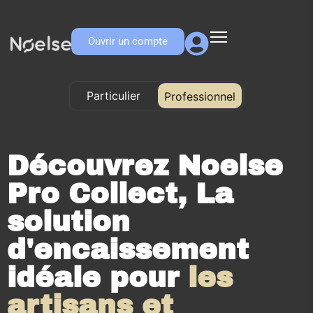
Ouvrir un compte
Particulier
Professionnel
Professionnel
Découvrez Noelse
Pro Collect, La
solution
d'encaissement
idéale pour
les
artisans et