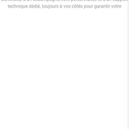
technique dédié, toujours à vos côtés pour garantir votre
tranquillité.
Un taux de mission de 0,80% par
transaction pour des encaissements à
moindre coût.
Sécurité PCI DSS :
un système de paiement
conforme aux plus hauts standards de
sécurité.
TPE préconfiguré :
Recevez vos terminaux
déjà configurés et prêts à l’emploi, sans
effort de votre part.