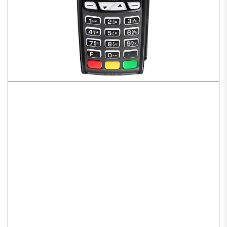
IWL 250 BT Ingenico
TPE reconditionné avec mode de communication
IP, nécessite une box internet
Ouverture d’un sous-compte
Pour mieux gérer vos flux
Pas de frais de location
Paiement accepté