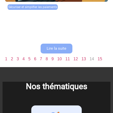
Sécuriser et simplifier les paiements
Comment détecter les tentatives de phishing
pendant vos déclarations ?
Chaque année, la période des déclarations fiscales s’accompagne d’une
recrudescence alarmante des tentatives de phishing. Ces attaques
sophistiquées visent à dérober vos données personnelles et bancaires
en se faisant passer...
Lire la suite
1
2
3
4
5
6
7
8
9
10
11
12
13
14
15
Nos thématiques