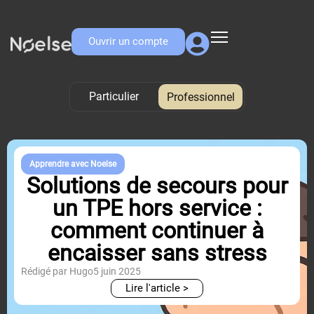
Ouvrir un compte
Particulier
Professionnel
Professionnel
Apprendre avec Noelse
Solutions de secours pour
un TPE hors service :
comment continuer à
encaisser sans stress
Rédigé par Hugo
5 juin 2025
Lire l'article >