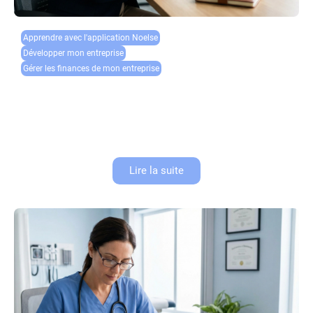
Apprendre avec l'application Noelse​
Développer mon entreprise
Gérer les finances de mon entreprise
Authentification forte : comment sécuriser l’accès à
votre compte pro ?
La sécurité du compte pro est devenue un enjeu majeur pour toutes les
entreprises, quelle que soit leur taille. Les cyberattaques se multiplient et
les techniques d’hameçonnage (phishing) se perfectionnent...
Lire la suite