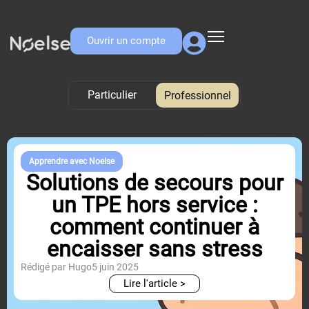
Ouvrir un compte
Particulier
Professionnel
Professionnel
Apprendre avec Noelse
Solutions de secours pour
un TPE hors service :
comment continuer à
encaisser sans stress
Rédigé par Hugo
5 juin 2025
Lire l'article >