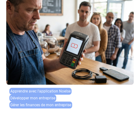
Apprendre avec l'application Noelse​
Développer mon entreprise
Gérer les finances de mon entreprise
Batterie TPE qui ne charge plus : diagnostic et
remplacement
Un problème de charge du terminal de paiement peut rapidement
paralyser votre activité commerciale. Lorsque la batterie du TPE ne se
recharge plus correctement, chaque transaction devient une source