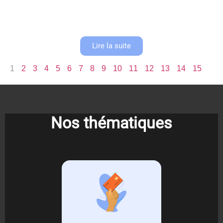
Comprendre la loi anti-fraude TVA et la certification NF525 Depuis
janvier 2018, la loi anti-fraude TVA révolutionne le paysage commercial
français en imposant des exigences strictes aux logiciels de caisse....
Lire la suite
1
2
3
4
5
6
7
8
9
10
11
12
13
14
15
Nos thématiques