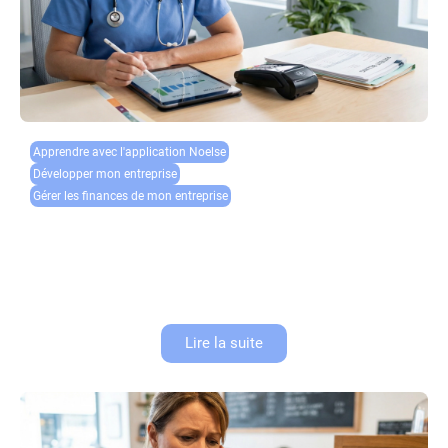
Apprendre avec l'application Noelse​
Développer mon entreprise
Gérer les finances de mon entreprise
Gestion de trésorerie en cabinet médical : optimiser
les encaissements
Pour un professionnel de santé en libéral, la gestion de trésorerie du
cabinet médical est aussi cruciale que la qualité des soins prodigués.
Un cash-flow de professionnel de santé mal...
Lire la suite