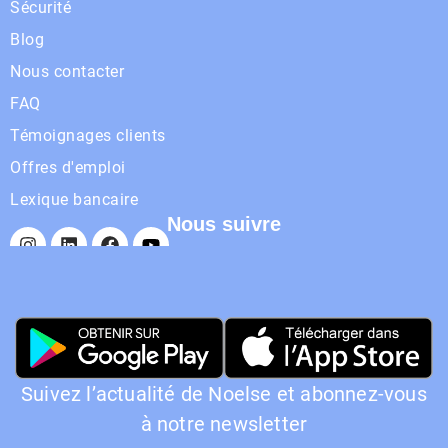
Sécurité
Blog
Nous contacter
FAQ
Témoignages clients
Offres d'emploi
Lexique bancaire
Nous suivre
Suivez l’actualité de Noelse et abonnez-vous
à notre newsletter