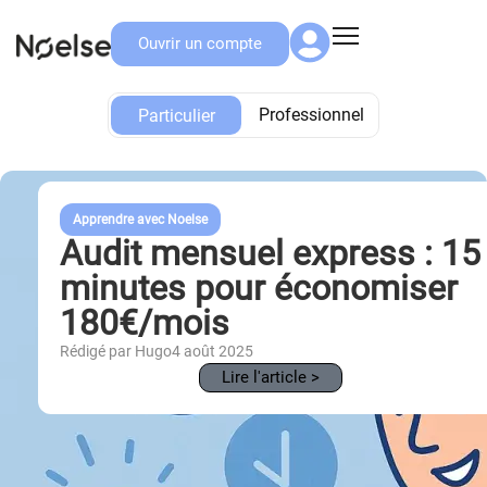
Ouvrir un compte
Particulier
Professionnel
Particulier
Apprendre avec Noelse
Audit mensuel express : 15
minutes pour économiser
180€/mois
Rédigé par Hugo
4 août 2025
Lire l'article >