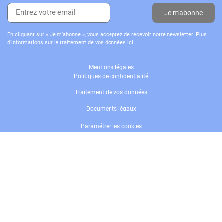
Je m'abonne
En cliquant sur « Je m’abonne », vous acceptez de recevoir notre newsletter. Plus
d’informations sur le traitement de vos données
ici
.
Mentions légales
Politiques de confidentialité
Traitement de vos données
Documents légaux
Paramétrer les cookies