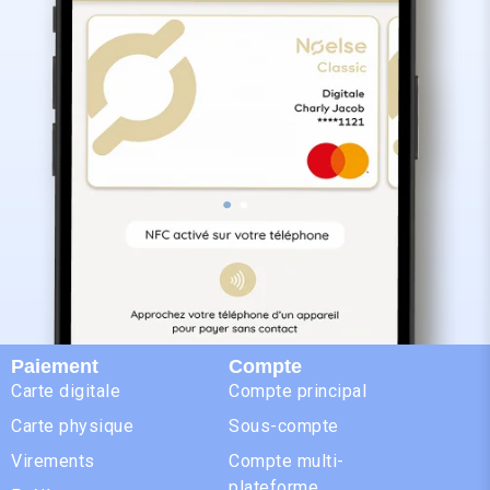
Paiement
Compte
Carte digitale
Compte principal
Carte physique
Sous-compte
Virements
Compte multi-
plateforme