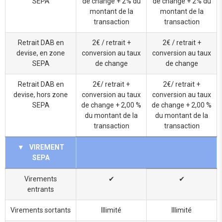
SEPA
de change + 2% du
de change + 2% du
montant de la
montant de la
transaction
transaction
Retrait DAB en
2€ / retrait +
2€ / retrait +
devise, en zone
conversion au taux
conversion au taux
SEPA
de change
de change
Retrait DAB en
2€/ retrait +
2€/ retrait +
devise, hors zone
conversion au taux
conversion au taux
SEPA
de change + 2,00 %
de change + 2,00 %
du montant de la
du montant de la
transaction
transaction
▼
VIREMENT
SEPA
Virements
✔
✔
entrants
Virements sortants
Illimité
Illimité