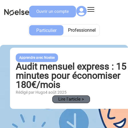
Ouvrir un compte
Particulier
Professionnel
Particulier
Apprendre avec Noelse
Audit mensuel express : 15
minutes pour économiser
180€/mois
Rédigé par Hugo
4 août 2025
Lire l'article >