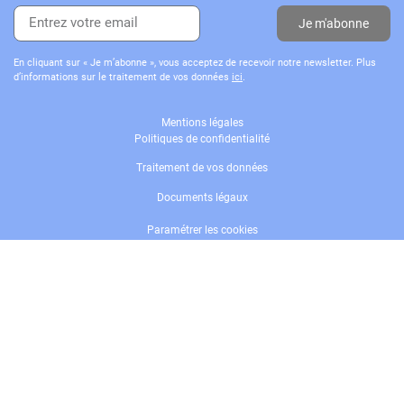
Je m'abonne
En cliquant sur « Je m’abonne », vous acceptez de recevoir notre newsletter. Plus
d’informations sur le traitement de vos données
ici
.
Mentions légales
Politiques de confidentialité
Traitement de vos données
Documents légaux
Paramétrer les cookies