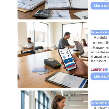
Lire la sui
Reprendre le 
Au-delà 
alternat
Découvrez les
innovantes en
virement inst
sécurisée et...
Laurène
Lire la sui
Reprendre le 
Budget 