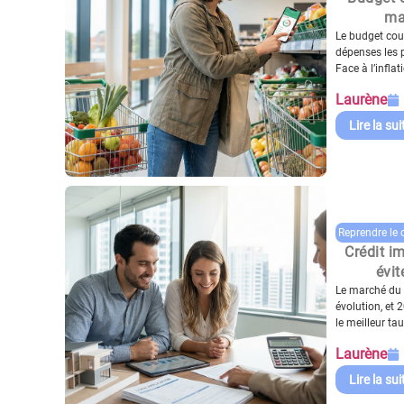
ma
Le budget cou
dépenses les 
Face à l’inflati
Laurène
Lire la sui
Reprendre le 
Crédit i
évit
Le marché du 
évolution, et 
le meilleur tau
Laurène
Lire la sui