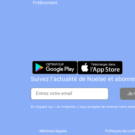
Prélèvement
Suivez l’actualité de Noelse et abonn
Je 
En cliquant sur « Je m’abonne », vous acceptez de recevoir notre new
Mentions légales
Politiques de confi