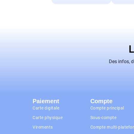
L
Des infos, 
Paiement
Compte
Carte digitale
Compte principal
Carte physique
Sous-compte
Virements
Compte multi-platefo