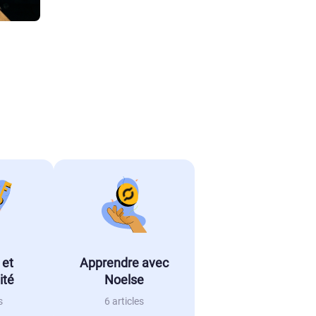
 et
Apprendre avec
ité
Noelse
s
6 articles