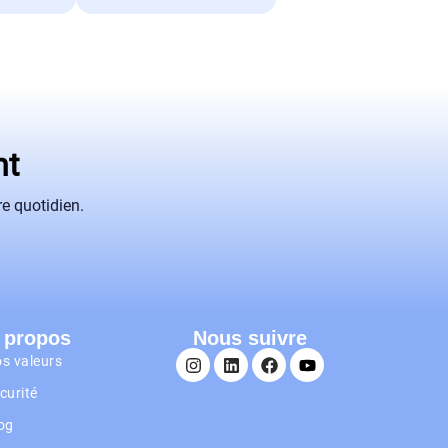
nt
e quotidien.
 propos
Nous suivre
s valeurs
curité
og