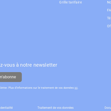
Grille tarifaire
No
F
Té
Of
Le
ez-vous à notre newsletter
m'abonne
sletter. Plus d’informations sur le traitement de vos données
ici
.
dentialité
Traitement de vos données
Docu