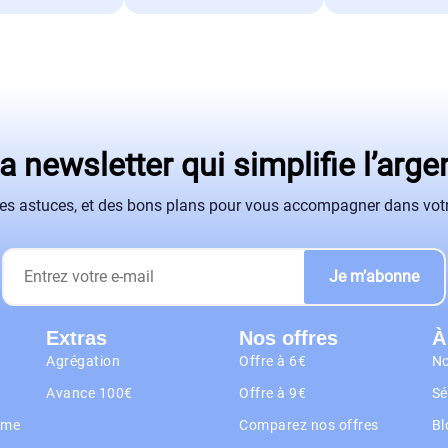
a newsletter qui simplifie l’arge
des astuces, et des bons plans pour vous accompagner dans votr
Je m’abonne
Extras
Nos offres
À
Agrégation
Offre à 6€
No
Avance 100€
Offre à 9€
Sé
rme
Comparez nos offres
Bl