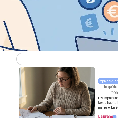
Reprendre le 
Impôts 
fon
Les impôts lo
taxe d’habita
majeure. En 20
Laurène