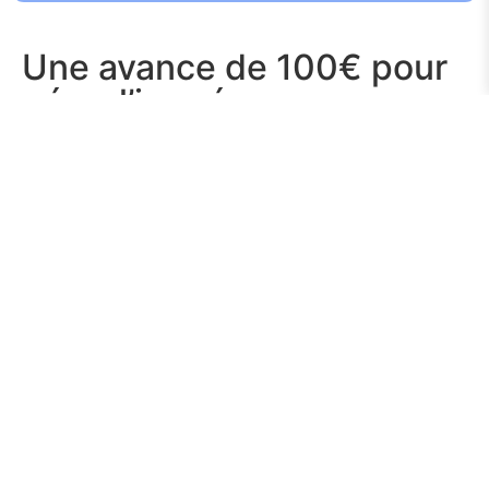
Une avance de 100€ pour
gérer l’imprévu, sans
stress.
Avec Noelse, bénéficiez d’une avance instantanée de
100€, sans paperasse ni frais cachés. Que ce soit pour
une urgence ou un besoin ponctuel, cette fonctionnalité
vous permet de garder le contrôle de vos finances, même
quand l’inattendu frappe.
Abonnement Noelse Care
Sans intérêts
Sans frais cachés
Flexibilité de remboursement
Découvrir l’avance 100€