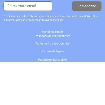
Je m'abonne
En cliquant sur « Je m’abonne », vous acceptez de recevoir notre newsletter. Plus
d’informations sur le traitement de vos données
ici
.
Mentions légales
Politiques de confidentialité
Traitement de vos données
Documents légaux
Paramétrer les cookies