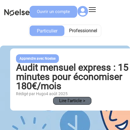
Ouvrir un compte
Particulier
Professionnel
Particulier
Apprendre avec Noelse
Audit mensuel express : 15
minutes pour économiser
180€/mois
Rédigé par Hugo
4 août 2025
Lire l'article >