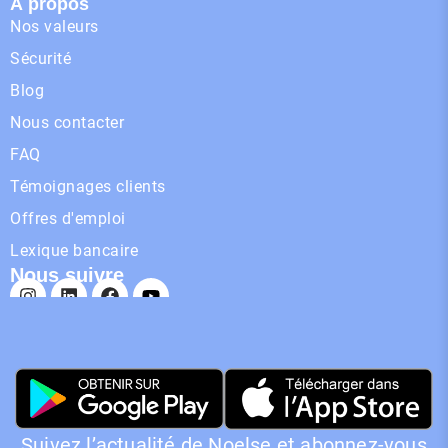
À propos
Nos valeurs
Sécurité
Blog
Nous contacter
FAQ
Témoignages clients
Offres d'emploi
Lexique bancaire
Nous suivre
Suivez l’actualité de Noelse et abonnez-vous