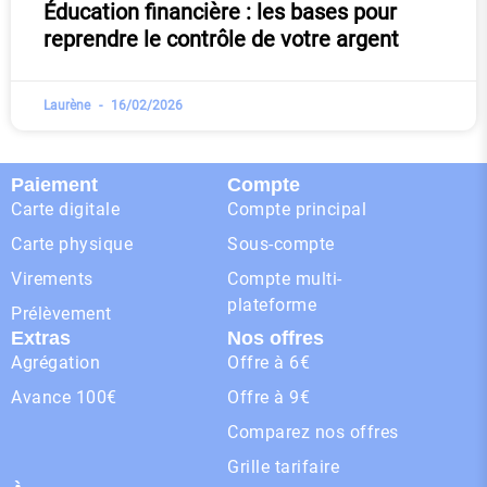
Éducation financière : les bases pour
reprendre le contrôle de votre argent
Laurène
16/02/2026
Paiement
Compte
Carte digitale
Compte principal
Carte physique
Sous-compte
Virements
Compte multi-
plateforme
Prélèvement
Extras
Nos offres
Agrégation
Offre à 6€
Avance 100€
Offre à 9€
Comparez nos offres
Grille tarifaire