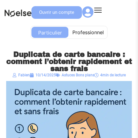
Ouvrir un compte
Particulier
Professionnel
Particulier
Duplicata de carte bancaire :
comment l’obtenir rapidement et
sans frais
Fabien
10/14/2025
Astuces Bons plans
4min de lecture