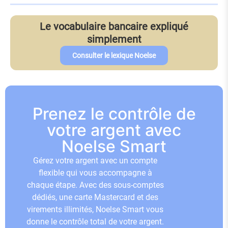
Le vocabulaire bancaire expliqué
simplement
Consulter le lexique Noelse
Prenez le contrôle de
votre argent avec
Noelse Smart
Gérez votre argent avec un compte
flexible qui vous accompagne à
chaque étape. Avec des sous-comptes
dédiés, une carte Mastercard et des
virements illimités, Noelse Smart vous
donne le contrôle total de votre argent.