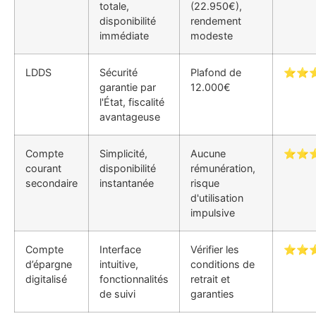
totale,
(22.950€),
disponibilité
rendement
immédiate
modeste
LDDS
Sécurité
Plafond de
⭐⭐
garantie par
12.000€
l'État, fiscalité
avantageuse
Compte
Simplicité,
Aucune
⭐⭐
courant
disponibilité
rémunération,
secondaire
instantanée
risque
d'utilisation
impulsive
Compte
Interface
Vérifier les
⭐⭐
d’épargne
intuitive,
conditions de
digitalisé
fonctionnalités
retrait et
de suivi
garanties