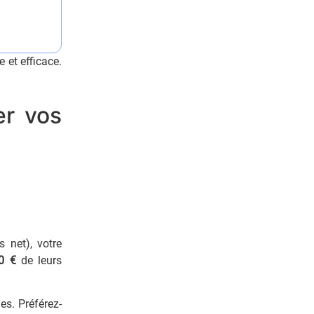
et efficace.
er vos
 net), votre
0 €
de leurs
es. Préférez-