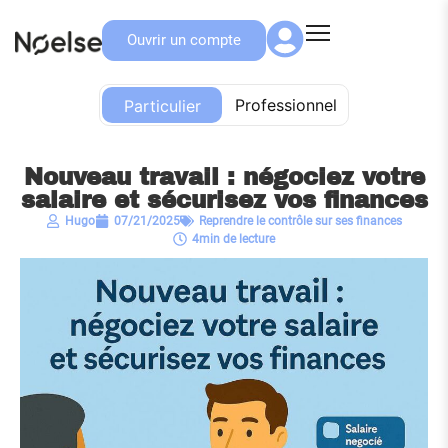
Ouvrir un compte
Particulier
Professionnel
Particulier
Nouveau travail : négociez votre
salaire et sécurisez vos finances
Hugo
07/21/2025
Reprendre le contrôle sur ses finances
4min de lecture