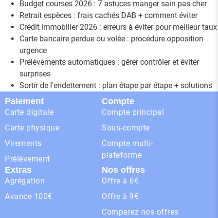
Budget courses 2026 : 7 astuces manger sain pas cher
Retrait espèces : frais cachés DAB + comment éviter
Crédit immobilier 2026 : erreurs à éviter pour meilleur taux
Carte bancaire perdue ou volée : procédure opposition
urgence
Prélèvements automatiques : gérer contrôler et éviter
surprises
Sortir de l'endettement : plan étape par étape + solutions
Paiement
Compte
Carte digitale
Compte principal
Carte physique
Sous-compte
Virements
Compte multi-
plateforme
Prélèvement
Extras
Nos offres
Agrégation
Offre à 6€
Avance 100€
Offre à 9€
Comparez nos offres