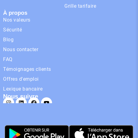
Grille tarifaire
À propos
Nos valeurs
Sécurité
Blog
Nous contacter
FAQ
Témoignages clients
Offres d'emploi
Lexique bancaire
Nous suivre