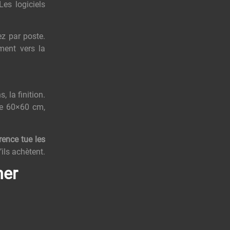
es logiciels
z par poste.
ement vers la
 la finition.
fe 60×60 cm,
rence tue les
ils achètent.
ner