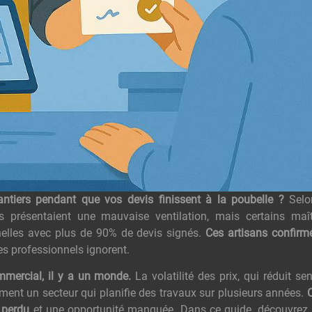
antiers pendant que vos devis finissent à la poubelle ?
Selon
 présentaient une mauvaise ventilation, mais certains maît
nelles avec plus de 90% de devis signés.
Ces artisans confirm
es professionnels ignorent.
mmercial, il y a un monde.
La volatilité des prix, qui réduit se
ement un secteur qui planifie des travaux sur plusieurs années.
 perdu
et une opportunité manquée. Dans ce guide, découvrez