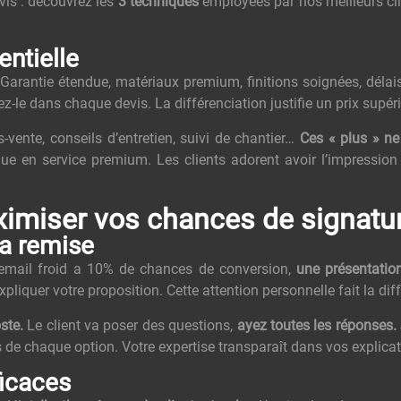
is : découvrez les
3 techniques
employées par nos meilleurs cl
entielle
Garantie étendue, matériaux premium, finitions soignées, délai
z-le dans chaque devis. La différenciation justifie un prix supéri
-vente, conseils d’entretien, suivi de chantier…
Ces « plus » ne
ue en service premium. Les clients adorent avoir l’impression
aximiser vos chances de signatu
la remise
mail froid a 10% de chances de conversion,
une présentatio
liquer votre proposition. Cette attention personnelle fait la dif
ste.
Le client va poser des questions,
ayez toutes les réponses.
s de chaque option. Votre expertise transparaît dans vos explicat
ficaces