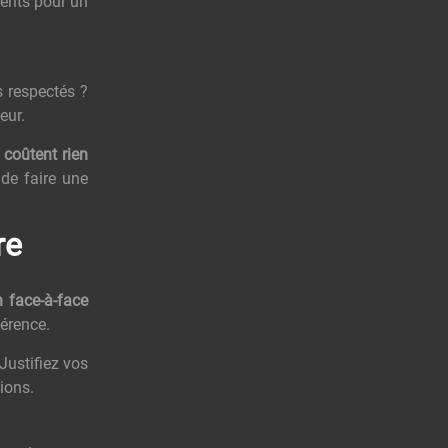
ients pour un
s respectés ?
eur.
 coûtent rien
 de faire une
re
n face-à-face
férence.
Justifiez vos
ions.