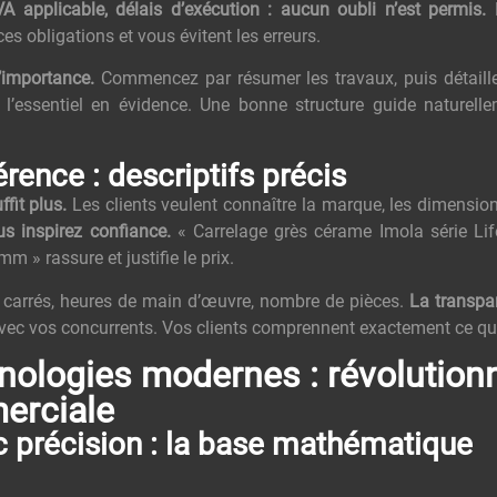
 applicable, délais d’exécution : aucun oubli n’est permis.
L
 obligations et vous évitent les erreurs.
’importance.
Commencez par résumer les travaux, puis détaille
 l’essentiel en évidence. Une bonne structure guide naturell
férence : descriptifs précis
fit plus.
Les clients veulent connaître la marque, les dimensions,
ous inspirez confiance.
« Carrelage grès cérame Imola série Li
mm » rassure et justifie le prix.
carrés, heures de main d’œuvre, nombre de pièces.
La transpa
avec vos concurrents. Vos clients comprennent exactement ce qu’
hnologies modernes : révolution
erciale
c précision : la base mathématique