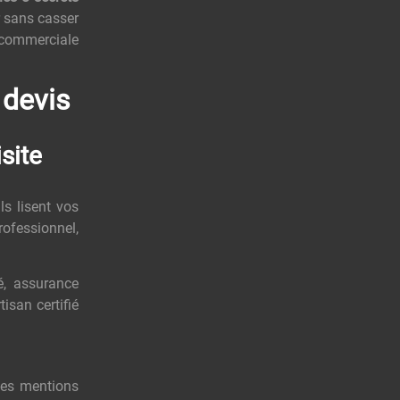
r sans casser
 commerciale
 devis
site
ls lisent vos
rofessionnel,
té, assurance
isan certifié
des mentions