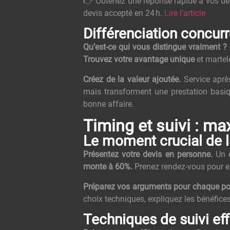
👉 Obtenez une réponse rapide à vos dev
devis accepté en 24 h.
Lire l’article
Différenciation concurr
Qu’est-ce qui vous distingue vraiment ?
Trouvez votre avantage unique
et martele
Créez de la valeur ajoutée.
Service après
mais transforment une prestation basiq
bonne affaire.
Timing et suivi : m
Le moment crucial de 
Présentez votre devis en personne.
Un e
monte à 60%.
Prenez rendez-vous pour exp
Préparez vos arguments pour chaque po
choix techniques, expliquez les bénéfice
Techniques de suivi ef