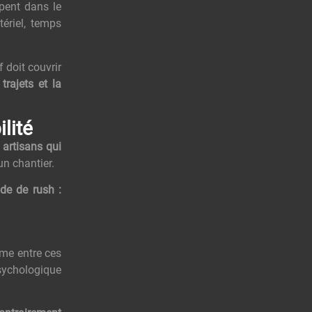
pent dans le
ériel, temps
f doit couvrir
trajets et la
lité
 artisans qui
un chantier.
ode de rush :
rme entre ces
psychologique