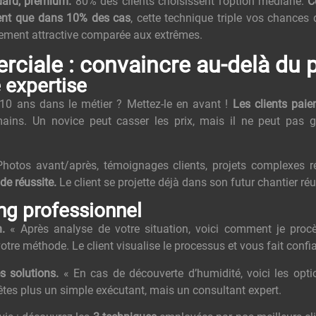
dard, premium.
80% des clients choisissent l’option médiane.
C
aient que dans 10% des cas
, cette technique triple vos chances 
uement attractive comparée aux extrêmes.
ciale : convaincre au-delà du p
 expertise
10 ans dans le métier ? Mettez-le en avant !
Les clients paie
ins. Un novice peut casser les prix, mais il ne peut pas ga
hotos avant/après, témoignages clients, projets complexes r
de réussite.
Le client se projette déjà dans son futur chantier réu
ing professionnel
.
« Après analyse de votre situation, voici comment je pro
tre méthode. Le client visualise le processus et vous fait confi
s solutions.
« En cas de découverte d’humidité, voici les opt
tes plus un simple exécutant, mais un consultant expert.