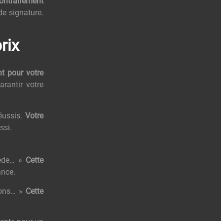
ontrairement
de signature.
rix
nt pour votre
rantir votre
éussis.
Votre
ssi.
cède… »
Cette
ance.
ions… »
Cette