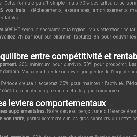
e.
Cette formule paraît simple, mais 70% des artisans se trom
S vos frais
: déplacements, assurances, amortissements mat
entabilité.
 et 60€ HT
selon la spécialité et la région. Mais attention : ce tari
availlez 7h par jour sur chantier, facturez 8h pour couvrir les 
uilibre entre compétitivité et rentabi
ppement.
30% minimum pour survivre, 50% pour prospérer.
Les
nt demain.
Mieux vaut perdre un devis que perdre de l’argent sur 
Période creuse : acceptez 25% pour maintenir l’activité.
Péri
 cher.
Les clients comprennent cette logique saisonnière.
les leviers comportementaux
res supplémentaires.
Notre cerveau perçoit une différence éno
s vos tarifs
, particulièrement sur les gros chantiers où l’effet 