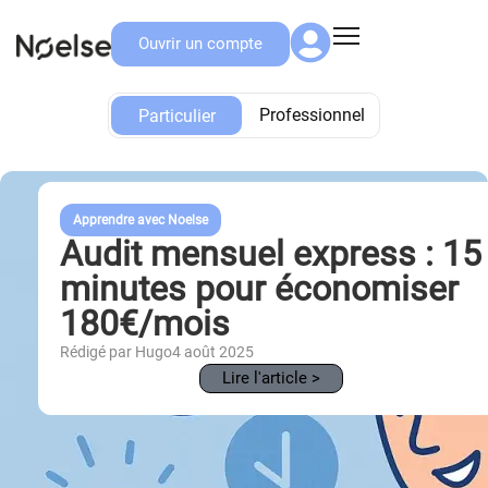
Ouvrir un compte
Particulier
Professionnel
Particulier
Apprendre avec Noelse
Audit mensuel express : 15
minutes pour économiser
180€/mois
Rédigé par Hugo
4 août 2025
Lire l'article >