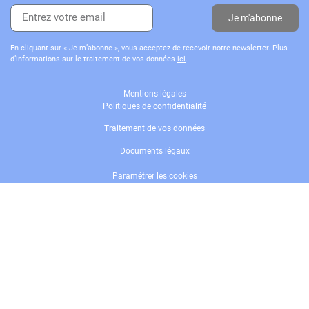
Je m'abonne
En cliquant sur « Je m’abonne », vous acceptez de recevoir notre newsletter. Plus
d’informations sur le traitement de vos données
ici
.
Mentions légales
Politiques de confidentialité
Traitement de vos données
Documents légaux
Paramétrer les cookies