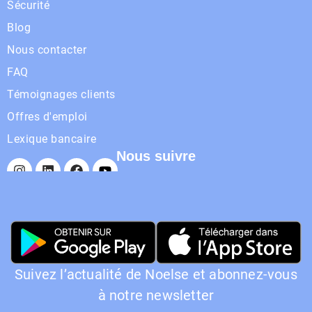
Sécurité
Blog
Nous contacter
FAQ
Témoignages clients
Offres d'emploi
Lexique bancaire
Nous suivre
Suivez l’actualité de Noelse et abonnez-vous
à notre newsletter