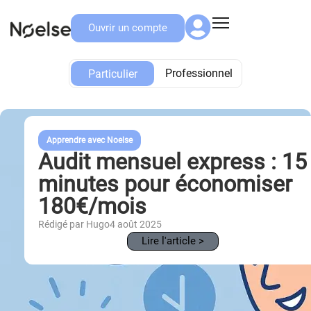
Ouvrir un compte
Particulier
Professionnel
Particulier
Apprendre avec Noelse
Audit mensuel express : 15
minutes pour économiser
180€/mois
Rédigé par Hugo
4 août 2025
Lire l'article >