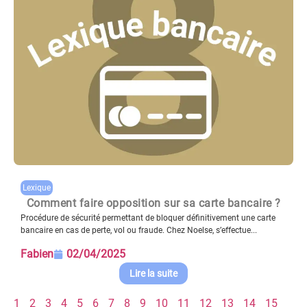
Lexique
Comment faire opposition sur sa carte bancaire ?
Procédure de sécurité permettant de bloquer définitivement une carte
bancaire en cas de perte, vol ou fraude. Chez Noelse, s’effectue...
Fabien
02/04/2025
Lire la suite
1
2
3
4
5
6
7
8
9
10
11
12
13
14
15