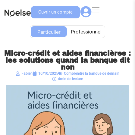
Ouvrir un compte
Particulier
Professionnel
Particulier
Micro-crédit et aides financières :
les solutions quand la banque dit
non
Fabien
10/10/2025
Comprendre la banque de demain
4min de lecture