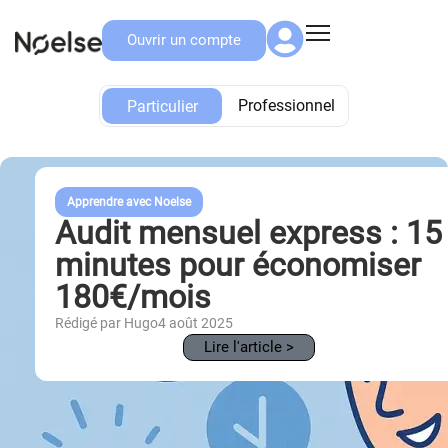
Ouvrir un compte
Particulier
Professionnel
Particulier
Apprendre avec Noelse
Audit mensuel express : 15
minutes pour économiser
180€/mois
Rédigé par Hugo
4 août 2025
Lire l'article >