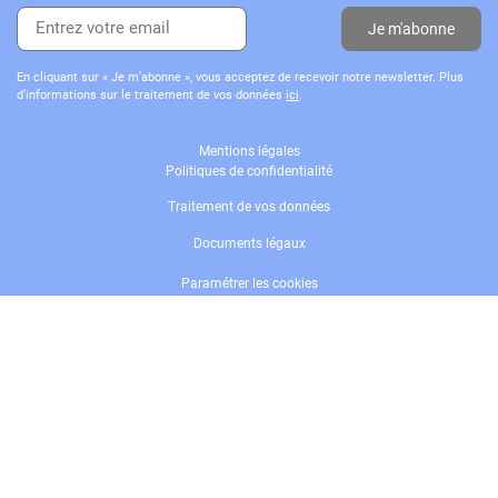
Je m'abonne
En cliquant sur « Je m’abonne », vous acceptez de recevoir notre newsletter. Plus
d’informations sur le traitement de vos données
ici
.
Mentions légales
Politiques de confidentialité
Traitement de vos données
Documents légaux
Paramétrer les cookies