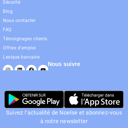
Sécurité
Blog
Nous contacter
FAQ
Témoignages clients
Offres d'emploi
Lexique bancaire
Nous suivre
Suivez l’actualité de Noelse et abonnez-vous
à notre newsletter