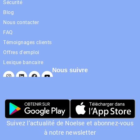
Sécurité
Blog
Nous contacter
FAQ
Témoignages clients
Offres d'emploi
Lexique bancaire
Nous suivre
Suivez l’actualité de Noelse et abonnez-vous
à notre newsletter