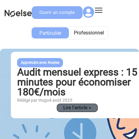
Ouvrir un compte
Particulier
Professionnel
Particulier
Apprendre avec Noelse
Audit mensuel express : 15
minutes pour économiser
180€/mois
Rédigé par Hugo
4 août 2025
Lire l'article >