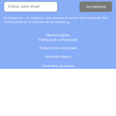
Je m'abonne
En cliquant sur « Je m’abonne », vous acceptez de recevoir notre newsletter. Plus
d’informations sur le traitement de vos données
ici
.
Mentions légales
Politiques de confidentialité
Traitement de vos données
Documents légaux
Paramétrer les cookies