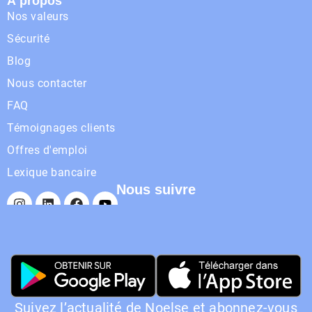
À propos
Nos valeurs
Sécurité
Blog
Nous contacter
FAQ
Témoignages clients
Offres d'emploi
Lexique bancaire
Nous suivre
Suivez l’actualité de Noelse et abonnez-vous