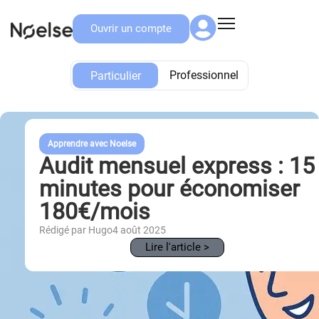
Ouvrir un compte
Particulier
Professionnel
Particulier
Apprendre avec Noelse
Audit mensuel express : 15
minutes pour économiser
180€/mois
Rédigé par Hugo
4 août 2025
Lire l'article >