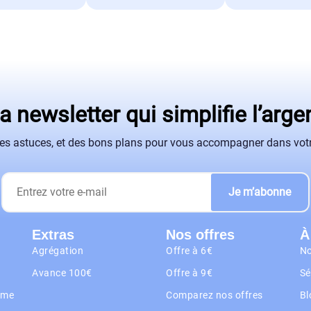
a newsletter qui simplifie l’arge
des astuces, et des bons plans pour vous accompagner dans votr
Je m’abonne
Extras
Nos offres
À
Agrégation
Offre à 6€
No
Avance 100€
Offre à 9€
Sé
rme
Comparez nos offres
Bl