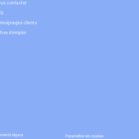
us contacter
AQ
moignages clients
fres d'emploi
xique bancaire
ments légaux
Paramétrer les cookies