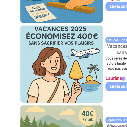
Lire la sui
Astuces Bons
Vacances
sans 
Vous rêvez d
facture final
n’êtes pas seul
Laurène
Lire la sui
Reprendre le 
Week-ends