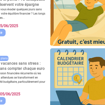
éservent votre épargne
 vous évader quelques jours sans
l votre équilibre financier ? Les longs
s...
5/06/2025
te
 plans
 vacances sans stress :
sans compter chaque euro
ension financière récurrente où les
 attendues se transforment en
té budgétaire, particulièrement pour
05/06/2025
te