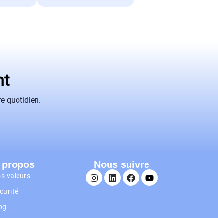
nt
e quotidien.
 propos
Nous suivre
s valeurs
curité
og