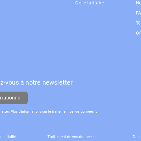
Grille tarifaire
No
F
Té
Of
Le
ez-vous à notre newsletter
m'abonne
sletter. Plus d’informations sur le traitement de vos données
ici
.
dentialité
Traitement de vos données
Docu