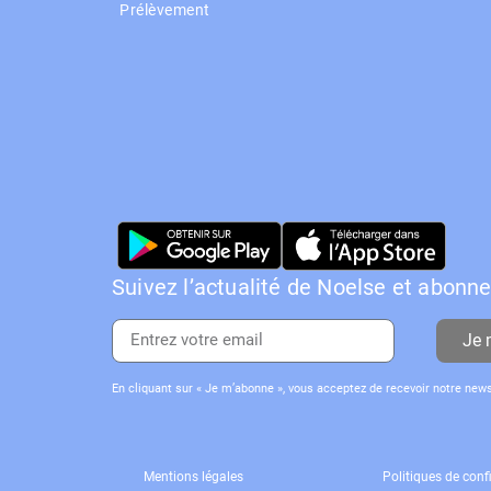
Prélèvement
Suivez l’actualité de Noelse et abonn
Je 
En cliquant sur « Je m’abonne », vous acceptez de recevoir notre new
Mentions légales
Politiques de confi