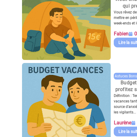
qui pr
Vous rêvez de
mettre en péri
week-ends et le
Fabien
0
Lire la sui
Astuces Bons
Budget
profitez 
Définition : T
vacances tant
source d’anxié
les vigilants...
Laurène
Lire la sui