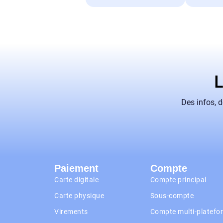
L
Des infos, 
Paiement
Compte
Carte digitale
Compte principal
Carte physique
Sous-compte
Virements
Compte multi-platefo