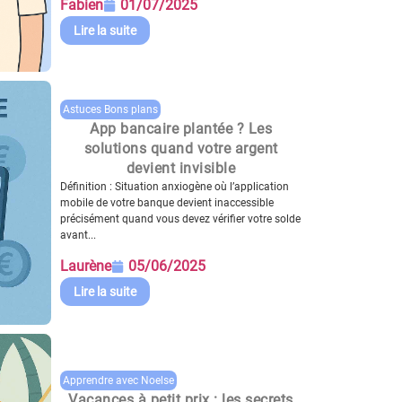
Fabien
01/07/2025
Lire la suite
Astuces Bons plans
App bancaire plantée ? Les
solutions quand votre argent
devient invisible
Définition : Situation anxiogène où l’application
mobile de votre banque devient inaccessible
précisément quand vous devez vérifier votre solde
avant...
Laurène
05/06/2025
Lire la suite
Apprendre avec Noelse
Vacances à petit prix : les secrets