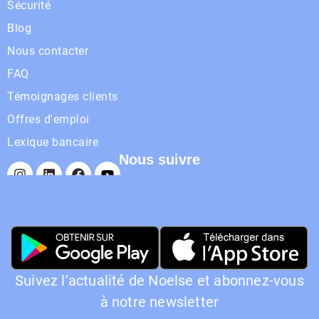
Sécurité
Blog
Nous contacter
FAQ
Témoignages clients
Offres d'emploi
Lexique bancaire
Nous suivre
Suivez l’actualité de Noelse et abonnez-vous
à notre newsletter