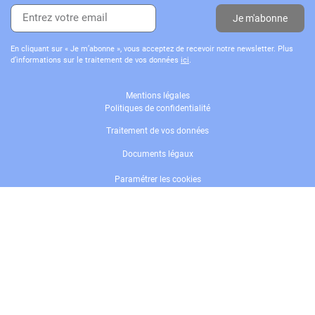
Je m'abonne
En cliquant sur « Je m’abonne », vous acceptez de recevoir notre newsletter. Plus
d’informations sur le traitement de vos données
ici
.
Mentions légales
Politiques de confidentialité
Traitement de vos données
Documents légaux
Paramétrer les cookies