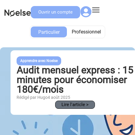
Ouvrir un compte
Particulier
Professionnel
Particulier
Apprendre avec Noelse
Audit mensuel express : 15
minutes pour économiser
180€/mois
Rédigé par Hugo
4 août 2025
Lire l'article >