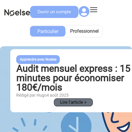
Ouvrir un compte
Particulier
Professionnel
Particulier
Apprendre avec Noelse
Audit mensuel express : 15
minutes pour économiser
180€/mois
Rédigé par Hugo
4 août 2025
Lire l'article >