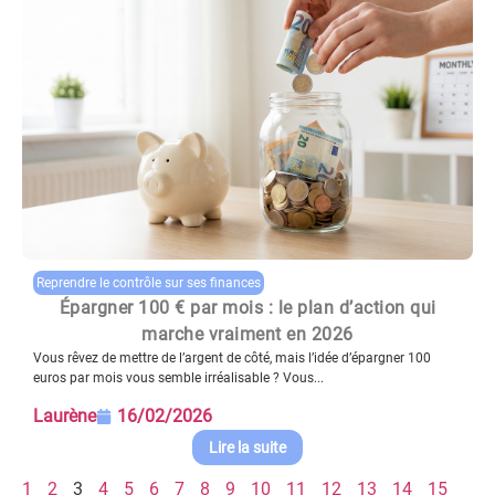
Reprendre le contrôle sur ses finances
Épargner 100 € par mois : le plan d’action qui
marche vraiment en 2026
Vous rêvez de mettre de l’argent de côté, mais l’idée d’épargner 100
euros par mois vous semble irréalisable ? Vous...
Laurène
16/02/2026
Lire la suite
1
2
3
4
5
6
7
8
9
10
11
12
13
14
15